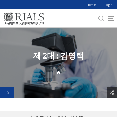
바
Home
Login
로
가
기
메
뉴
제 2대 : 김영택