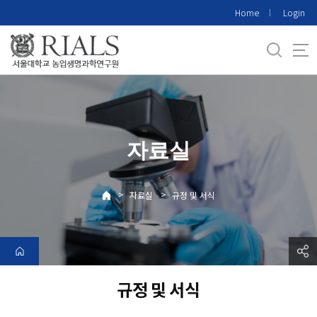
바
Home
Login
로
가
기
메
뉴
자료실
>
>
자료실
규정 및 서식
규정 및 서식